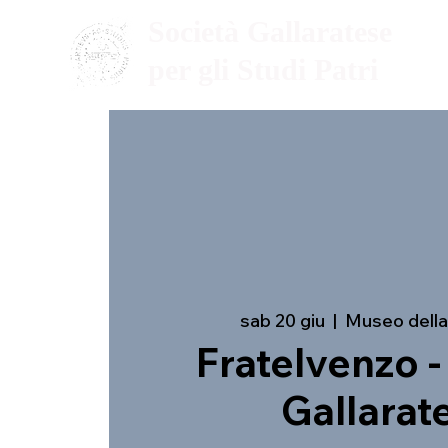
Società Gallaratese
per gli Studi Patri
sab 20 giu
  |  
Museo della 
Fratelvenzo -
Gallarat