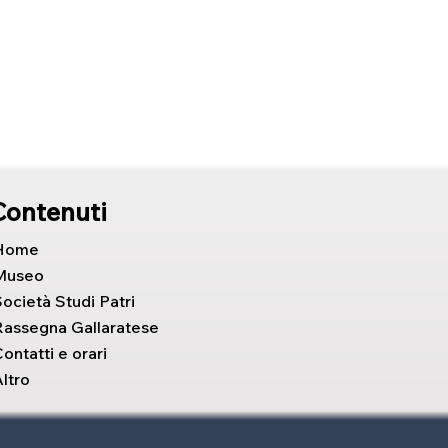
Contenuti
Home
Museo
ocietà Studi Patri
Rassegna Gallaratese
ontatti e orari
ltro