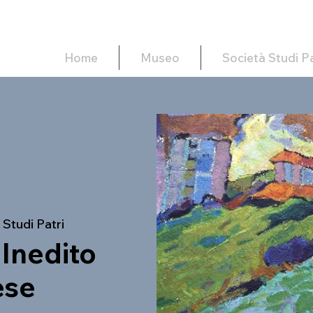
Home
Museo
Società Studi Pa
Studi Patri
 Inedito
ese