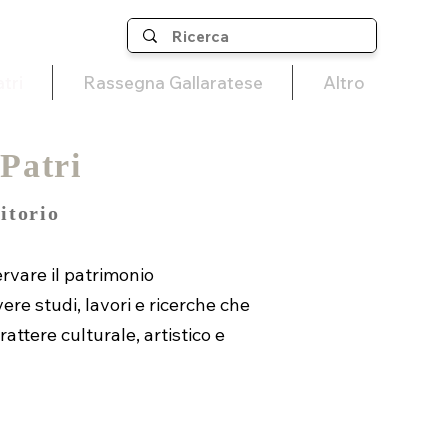
tri
Rassegna Gallaratese
Altro
 Patri
itorio
ervare il patrimonio
ere studi, lavori e ricerche che
rattere culturale, artistico e