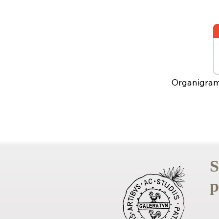
Organigramm
S
p