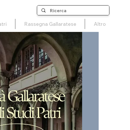
tri
Rassegna Gallaratese
Altro