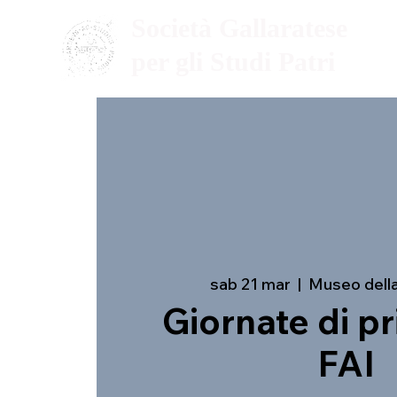
Società Gallaratese
per gli Studi Patri
sab 21 mar
  |  
Museo della
Giornate di p
FAI