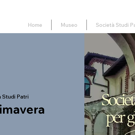
Home
Museo
Società Studi Pa
 Studi Patri
rimavera